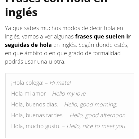
inglés
Ya que sabes muchos modos de decir hola en
inglés, vamos a ver algunas
frases que suelen ir
seguidas de hola
en inglés. Según donde estés,
en que ámbito o en que grado de formalidad
podrás usar una u otra.
¡Hola colega! –
Hi mate!
Hola mi amor –
Hello my love
Hola, buenos días. –
Hello, good morning.
Hola, buenas tardes. –
Hello, good afternoon.
Hola, mucho gusto. –
Hello, nice to meet you.