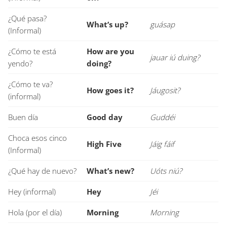
¿Qué pasa?
What’s up?
guásap
(Informal)
¿Cómo te está
How are you
jauar iú duing?
yendo?
doing?
¿Cómo te va?
How goes it?
Jáugosit?
(informal)
Buen día
Good day
Guddéi
Choca esos cinco
High Five
Jáig fáif
(Informal)
¿Qué hay de nuevo?
What’s new?
Uóts niú?
Hey (informal)
Hey
Jéi
Hola (por el día)
Morning
Morning