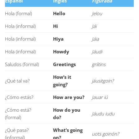
Español
Inglés
Figurada
Hola (formal)
Hello
Jelou
Hola (informal)
Hi
Jái
Hola (informal)
Hiya
Jáia
Hola (informal)
Howdy
Jáudi
Saludos (formal)
Greetings
gríitins
How’s it
¿Qué tal va?
jáusitgoin?
going?
¿Cómo estás?
How are you?
Jauar iú
¿Cómo está?
How do you
Jáudu iudu
(formal)
do?
¿Qué pasa?
What’s going
uots goinón?
(informal)
on?