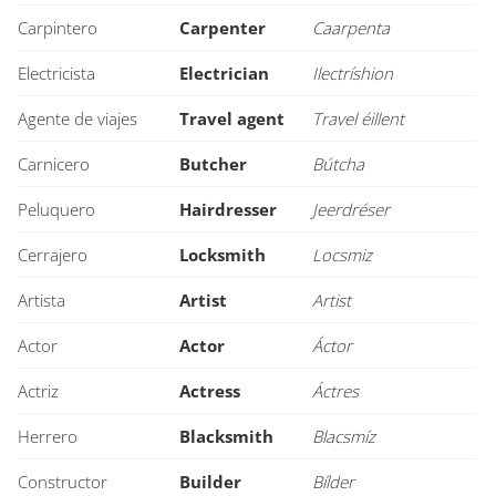
Carpintero
Carpenter
Caarpenta
Electricista
Electrician
Ilectríshion
Agente de viajes
Travel agent
Travel éillent
Carnicero
Butcher
Bútcha
Peluquero
Hairdresser
Jeerdréser
Cerrajero
Locksmith
Locsmiz
Artista
Artist
Artist
Actor
Actor
Áctor
Actriz
Actress
Áctres
Herrero
Blacksmith
Blacsmíz
Constructor
Builder
Bílder