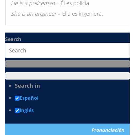
He is a policeman
– Él es policía
She is an engineer
– Ella es ingeniera.
Search
Search in
Español
Inglés
Pronunciación