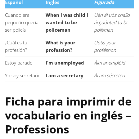
Español
Inglés
Figurada
Cuando era
When I was child I
Uén ái uós chaild
pequeño quería
wanted to be
ái guónted tu bi
ser policía
policeman
polísman
¿Cuál es tu
What is your
Uotis your
profesión?
profession?
proféshon
Estoy parado
I'm unemployed
Áim anemplóid
Yo soy secretario
I am a secretary
Ái am sécreteri
Ficha para imprimir de
vocabulario en inglés –
Professions