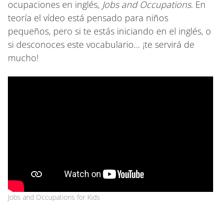
ocupaciones en inglés,
Jobs and Occupations
. En
teoría el vídeo está pensado para niños
pequeños, pero si te estás iniciando en el inglés, o
si desconoces este vocabulario… ¡te servirá de
mucho!
Jobs and Occupations for Kids