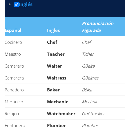
Inglés
Pronunciación
Español
Inglés
Figurada
Cocinero
Chef
Chef
Maestro
Teacher
Tícher
Camarero
Waiter
Güéita
Camarera
Waitress
Güéitres
Panadero
Baker
Béika
Mecánico
Mechanic
Mecánic
Relojero
Watchmaker
Guótmeiker
Fontanero
Plumber
Plámber