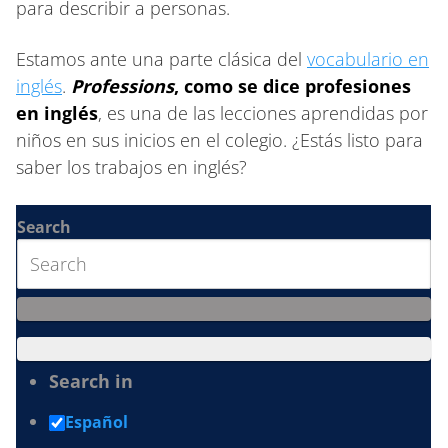
para describir a personas.
Estamos ante una parte clásica del
vocabulario en
inglés
.
Professions
, como se dice profesiones
en inglés
, es una de las lecciones aprendidas por
niños en sus inicios en el colegio. ¿Estás listo para
saber los trabajos en inglés?
Search
Search in
Español